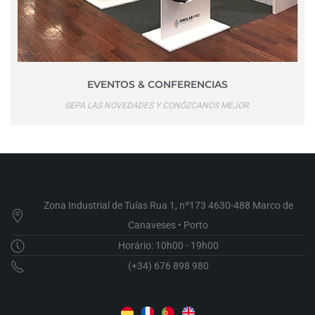
EVENTOS & CONFERENCIAS
SEPA LAS NOVEDADES Y CONÓZCANOS MEJOR.
Zona Industrial de Tuías Rua 1, nº173 4630-488 Marco de
Canaveses • Porto
Horário: 10h00 - 19h00
(+34) 676 898 980