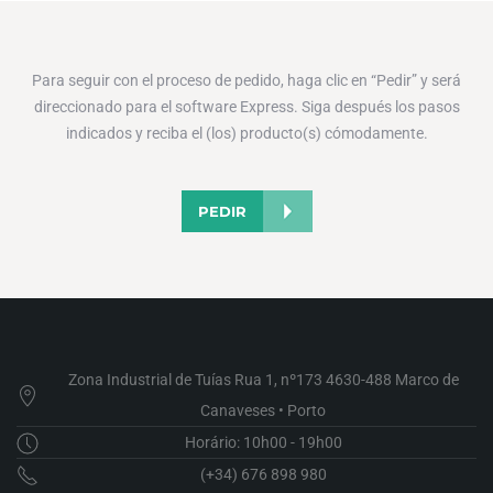
Para seguir con el proceso de pedido, haga clic en “Pedir” y será
direccionado para el software Express. Siga después los pasos
indicados y reciba el (los) producto(s) cómodamente.
PEDIR
Zona Industrial de Tuías Rua 1, nº173 4630-488 Marco de
Canaveses • Porto
Horário: 10h00 - 19h00
(+34) 676 898 980