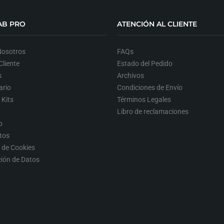
AB PRO
ATENCIÓN AL CLIENTE
Nosotros
FAQs
liente
Estado del Pedido
s
Archivos
ario
Condiciones de Envío
 Kits
Términos Legales
Libro de reclamaciones
p
tos
a de Cookies
ción de Datos