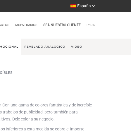
España
ACTOS
MUESTRARIOS
SEA NUESTRO CLIENTE
PEDIR
MOCIONAL
REVELADO ANALÓGICO
VÍDEO
XÍBLES
n Con una gama de colores fantástica y de increíble
os trabajos de publicidad, pero también para
ivos. Dele color a su negocio.
 inferiores a esta medida se cobra el importe