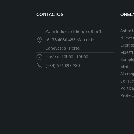
CONTACTOS
ONEL
Sobre 
Zona Industrial de Tuías Rua 1,
Nuevo C
nº173 4630-488 Marco de
Expres
Canaveses • Porto
Muestr
Horário: 10h00 - 19h00
Sample
(+34) 676 898 980
Media
Sitema
Contac
Polític
Protec