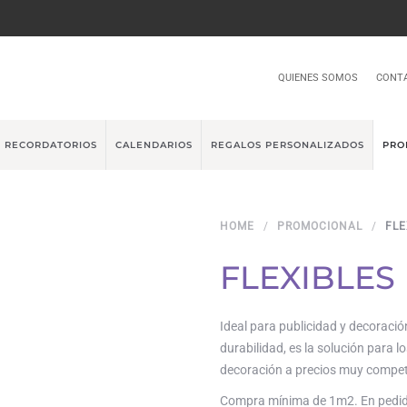
QUIENES SOMOS
CONT
RECORDATORIOS
CALENDARIOS
REGALOS PERSONALIZADOS
PRO
HOME
PROMOCIONAL
FLE
FLEXIBLES
Ideal para publicidad y decoració
durabilidad, es la solución para l
decoración a precios muy competit
Compra mínima de 1m2. En pedidos