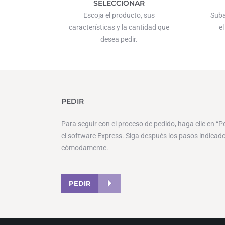
SELECCIONAR
Escoja el producto, sus
Suba
características y la cantidad que
el
desea pedir.
PEDIR
Para seguir con el proceso de pedido, haga clic en “P
el software Express. Siga después los pasos indicados
cómodamente.
PEDIR