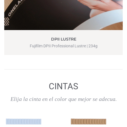
DPII LUSTRE
Fujifilm DPII Professional Lustre | 234g
CINTAS
Elija la cinta en el color que mejor se adecua.