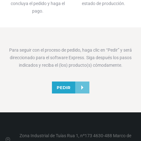
concluya el pedido y haga el
estado de producción.
pago.
Para seguir con el proceso de pedido, haga clic en “Pedir” y será
direccionado para el software Express. Siga después los pasos
indicados y reciba el (los) producto(s) cómodamente.
PEDIR
Zona Industrial de Tuías Rua 1, nº173 4630-488 Marco de