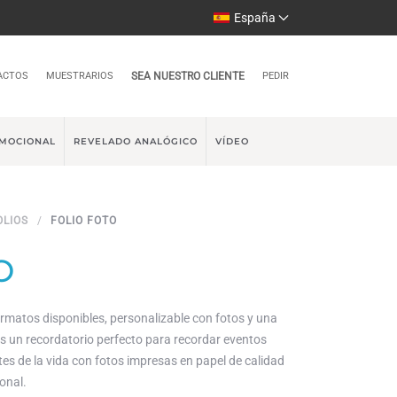
España
ACTOS
MUESTRARIOS
SEA NUESTRO CLIENTE
PEDIR
MOCIONAL
REVELADO ANALÓGICO
VÍDEO
OLIOS
FOLIO FOTO
O
rmatos disponibles, personalizable con fotos y una
 es un recordatorio perfecto para recordar eventos
s de la vida con fotos impresas en papel de calidad
onal.