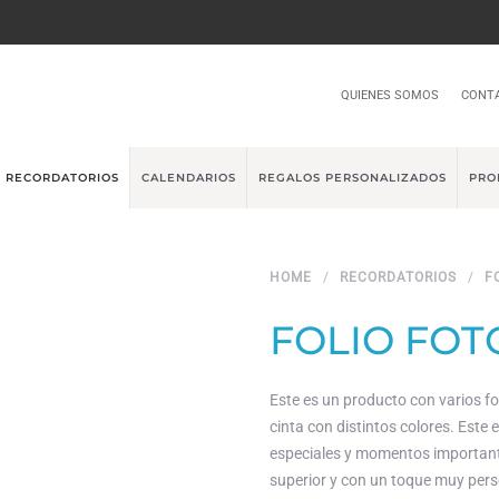
QUIENES SOMOS
CONT
RECORDATORIOS
CALENDARIOS
REGALOS PERSONALIZADOS
PRO
HOME
RECORDATORIOS
F
FOLIO FOT
Este es un producto con varios fo
cinta con distintos colores. Este
especiales y momentos importante
superior y con un toque muy pers